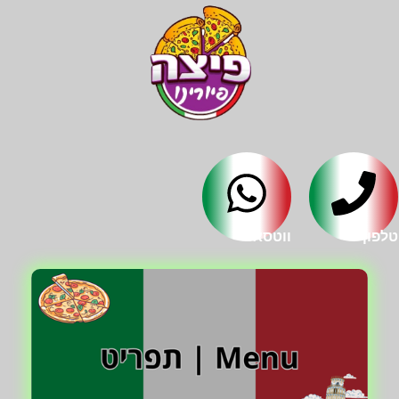
טלפון
ווטסאפ